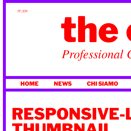
the 
IT
|
EN
Professional 
VAI
HOME
NEWS
CHI SIAMO
AL
CONTENUTO
RESPONSIVE-
THUMBNAIL