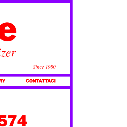
ce
izer
Since 1980
RY
CONTATTACI
3574