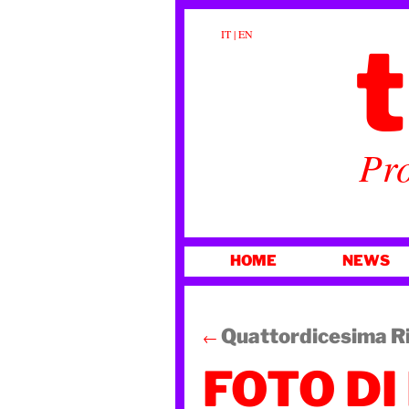
t
IT
|
EN
Pro
VAI
HOME
NEWS
AL
CONTENUTO
Quattordicesima R
←
FOTO DI