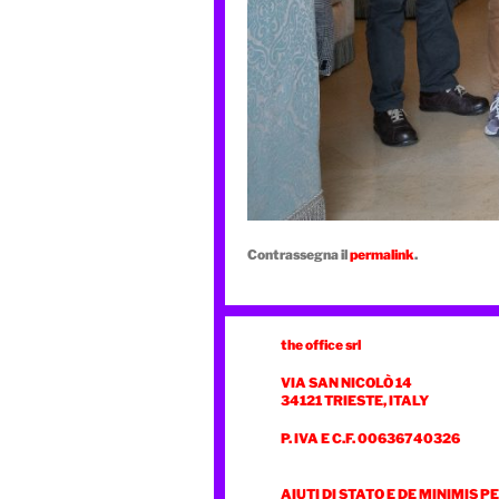
Contrassegna il
permalink
.
the office srl
VIA SAN NICOLÒ 14
34121 TRIESTE, ITALY
P. IVA E C.F. 00636740326
AIUTI DI STATO E DE MINIMIS P