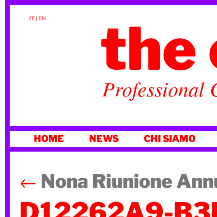
the 
IT
|
EN
Professional 
VAI
HOME
NEWS
CHI SIAMO
AL
CONTENUTO
←
Nona Riunione Ann
D12262A9-B3