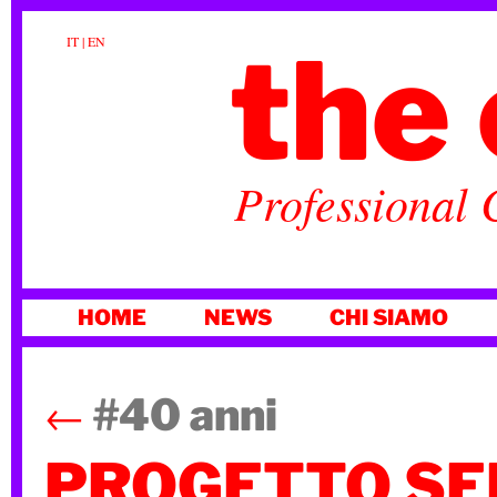
the 
IT
|
EN
Professional 
VAI
HOME
NEWS
CHI SIAMO
AL
CONTENUTO
←
#40 anni
PROGETTO SEN