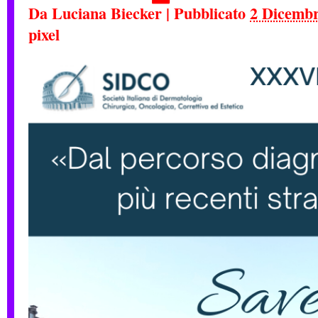
Da
Luciana Biecker
|
Pubblicato
2 Dicembr
pixel