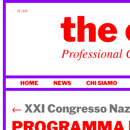
the 
IT
|
EN
Professional 
VAI
HOME
NEWS
CHI SIAMO
AL
CONTENUTO
←
XXI Congresso Naz
PROGRAMMA 