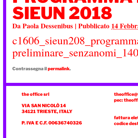
SIEUN 2018
Da
Paola Dessenibus
|
Pubblicato
14 Febbr
c1606_sieun208_programma-
preliminare_senzanomi_14
Contrassegna il
permalink
.
the office srl
theoffice@
pec: theoff
VIA SAN NICOLÒ 14
34121 TRIESTE, ITALY
fattura ele
P. IVA E C.F. 00636740326
codice des