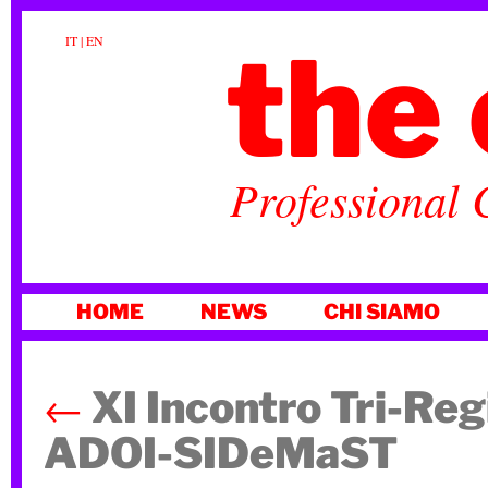
the 
IT
|
EN
Professional 
VAI
HOME
NEWS
CHI SIAMO
AL
CONTENUTO
←
XI Incontro Tri-Reg
ADOI-SIDeMaST