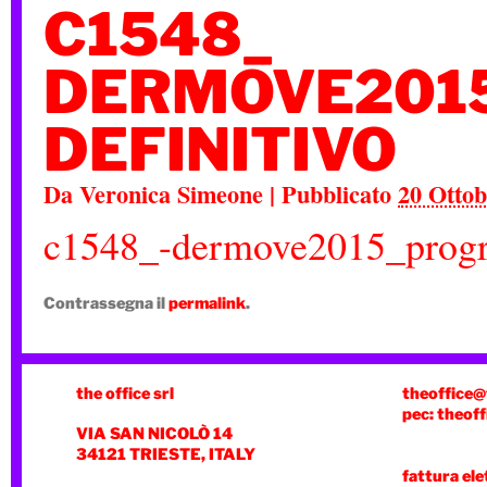
C1548_
DERMOVE201
DEFINITIVO
Da
Veronica Simeone
|
Pubblicato
20 Ottob
c1548_-dermove2015_progr
Contrassegna il
permalink
.
the office srl
theoffice@
pec: theoff
VIA SAN NICOLÒ 14
34121 TRIESTE, ITALY
fattura ele