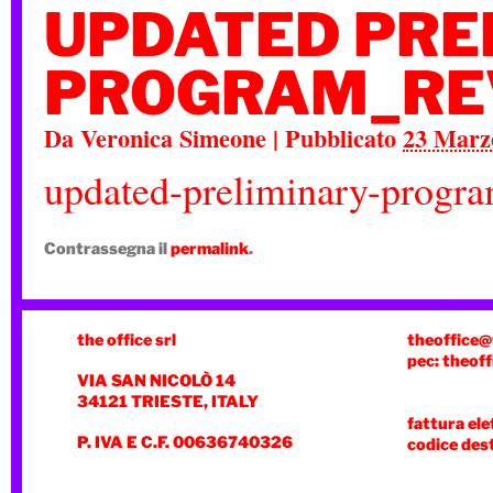
UPDATED PRE
PROGRAM_RE
Da
Veronica Simeone
|
Pubblicato
23 Marz
updated-preliminary-progr
Contrassegna il
permalink
.
the office srl
theoffice@
pec: theoff
VIA SAN NICOLÒ 14
34121 TRIESTE, ITALY
fattura ele
P. IVA E C.F. 00636740326
codice des