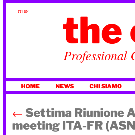
the 
IT
|
EN
Professional 
VAI
HOME
NEWS
CHI SIAMO
AL
CONTENUTO
←
Settima Riunione A
meeting ITA-FR (AS