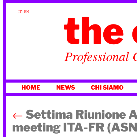
the 
IT
|
EN
Professional 
VAI
HOME
NEWS
CHI SIAMO
AL
CONTENUTO
←
Settima Riunione A
meeting ITA-FR (AS