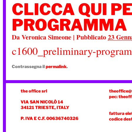
CLICCA QUI P
PROGRAMMA
Da
Veronica Simeone
|
Pubblicato
23 Genn
c1600_preliminary-progra
Contrassegna il
permalink
.
the office srl
theoffice@
pec: theoff
VIA SAN NICOLÒ 14
34121 TRIESTE, ITALY
fattura ele
P. IVA E C.F. 00636740326
codice des