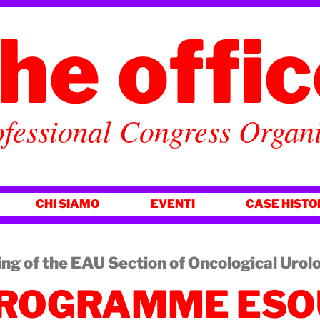
he offi
fessional Congress Organ
CHI SIAMO
EVENTI
CASE HISTO
ng of the EAU Section of Oncological Uro
PROGRAMME ESO