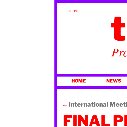
t
IT
|
EN
Pro
VAI
HOME
NEWS
AL
CONTENUTO
International Meeti
←
FINAL 