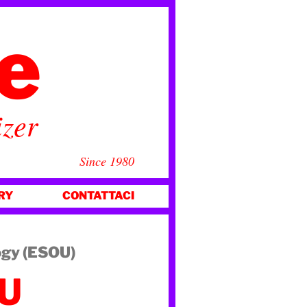
ce
izer
Since 1980
RY
CONTATTACI
logy (ESOU)
U