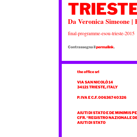
TRIESTE
Da
Veronica Simeone
|
final-programme-esou-trieste-2015
Contrassegna il
permalink
.
the office srl
VIA SAN NICOLÒ 14
34121 TRIESTE, ITALY
P. IVA E C.F. 00636740326
AIUTI DI STATO E DE MINIMIS P
CFR. “REGISTRO NAZIONALE D
AIUTI DI STATO