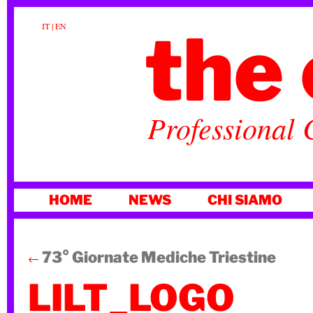
the 
IT
|
EN
Professional 
VAI
HOME
NEWS
CHI SIAMO
AL
CONTENUTO
73° Giornate Mediche Triestine
←
LILT_LOGO