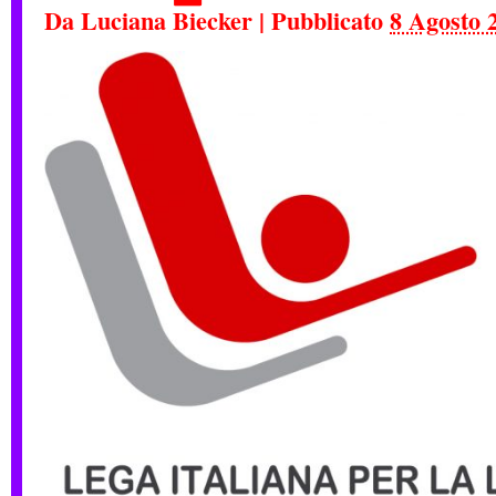
Da
Luciana Biecker
|
Pubblicato
8 Agosto 