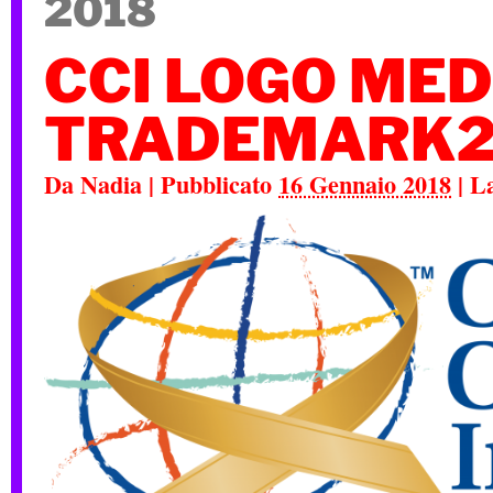
2018
CCI LOGO MED
TRADEMARK2
Da
Nadia
|
Pubblicato
16 Gennaio 2018
|
La