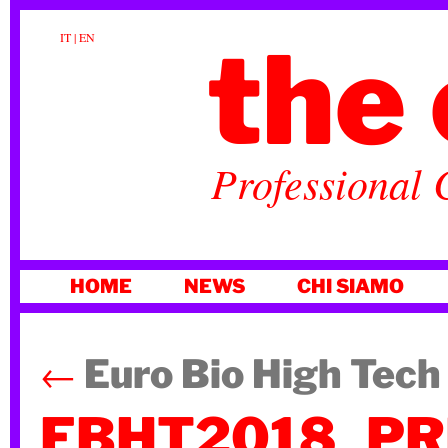
the 
IT
|
EN
Professional 
VAI
HOME
NEWS
CHI SIAMO
AL
CONTENUTO
←
Euro Bio High Tech
EBHT2018_PR