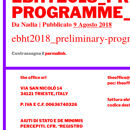
PROGRAMME_
Da
Nadia
|
Pubblicato
9 Agosto 2018
ebht2018_preliminary-pro
Contrassegna il
permalink
.
the office srl
theoffice@
pec: theoff
VIA SAN NICOLÒ 14
34121 TRIESTE, ITALY
fattura ele
P. IVA E C.F. 00636740326
codice des
AIUTI DI STATO E DE MINIMIS
PERCEPITI. CFR. “REGISTRO