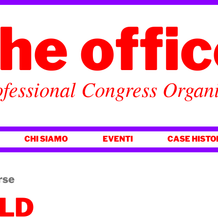
he offi
fessional Congress Organ
CHI SIAMO
EVENTI
CASE HISTO
rse
LD