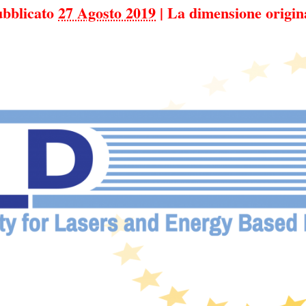
bblicato
27 Agosto 2019
|
La dimensione origin