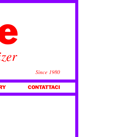
ce
izer
Since 1980
RY
CONTATTACI