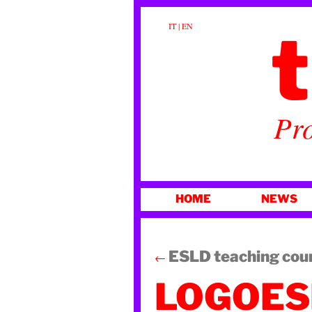
t
IT
|
EN
Pro
VAI
HOME
NEWS
AL
CONTENUTO
ESLD teaching cou
←
LOGOES