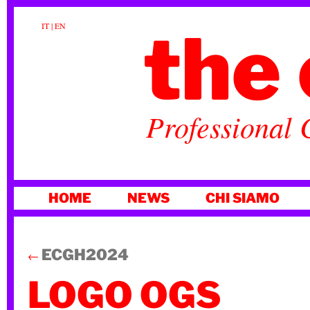
the 
IT
|
EN
Professional 
VAI
HOME
NEWS
CHI SIAMO
AL
CONTENUTO
ECGH2024
←
LOGO OGS