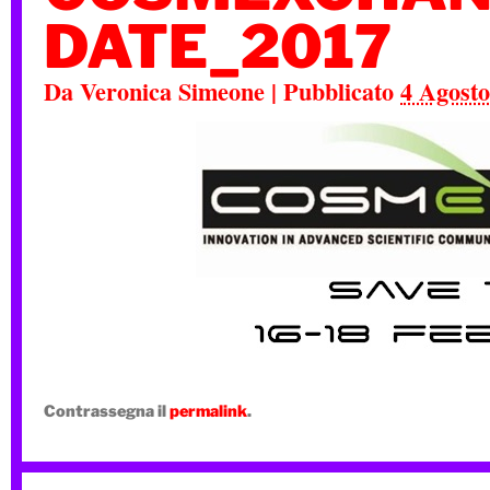
DATE_2017
Da
Veronica Simeone
|
Pubblicato
4 Agosto
Contrassegna il
permalink
.