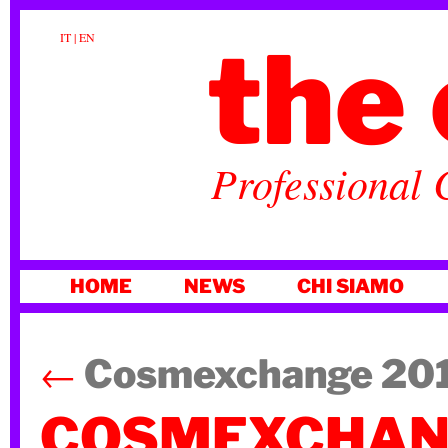
the 
IT
|
EN
Professional 
VAI
HOME
NEWS
CHI SIAMO
AL
CONTENUTO
←
Cosmexchange 20
COSMEXCHANG