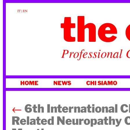
the 
IT
|
EN
Professional 
VAI
HOME
NEWS
CHI SIAMO
AL
CONTENUTO
←
6th International 
Related Neuropathy 