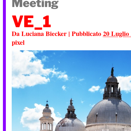
Meeting
VE_1
Da
Luciana Biecker
|
Pubblicato
20 Luglio
pixel