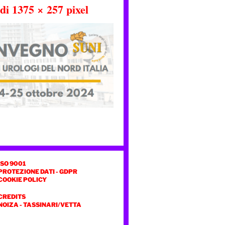
 di
1375 × 257
pixel
ISO 9001
PROTEZIONE DATI - GDPR
COOKIE POLICY
CREDITS
NOIZA
-
TASSINARI/VETTA