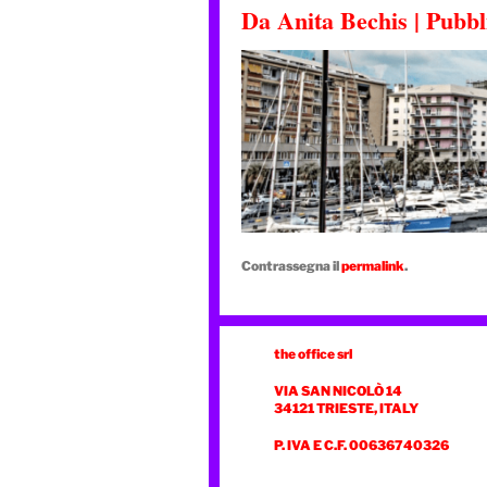
Da
Anita Bechis
|
Pubbl
Contrassegna il
permalink
.
the office srl
VIA SAN NICOLÒ 14
34121 TRIESTE, ITALY
P. IVA E C.F. 00636740326