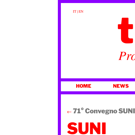
t
IT
|
EN
Pro
VAI
HOME
NEWS
AL
CONTENUTO
71° Convegno SUNI
←
SUNI