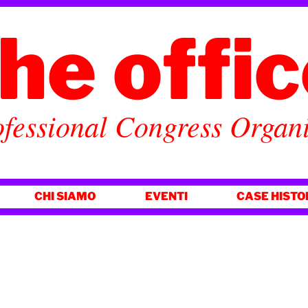
he offi
fessional Congress Organ
CHI SIAMO
EVENTI
CASE HISTO