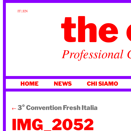
the 
IT
|
EN
Professional 
VAI
HOME
NEWS
CHI SIAMO
AL
CONTENUTO
3° Convention Fresh Italia
←
IMG_2052