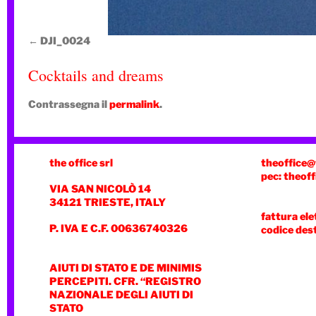
DJI_0024
Cocktails and dreams
Contrassegna il
permalink
.
the office srl
theoffice@
pec: theoff
VIA SAN NICOLÒ 14
34121 TRIESTE, ITALY
fattura ele
P. IVA E C.F. 00636740326
codice des
AIUTI DI STATO E DE MINIMIS
PERCEPITI. CFR. “REGISTRO
NAZIONALE DEGLI AIUTI DI
STATO