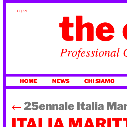
the 
IT
|
EN
Professional 
VAI
HOME
NEWS
CHI SIAMO
AL
CONTENUTO
←
25ennale Italia Ma
ITALIA MARIT