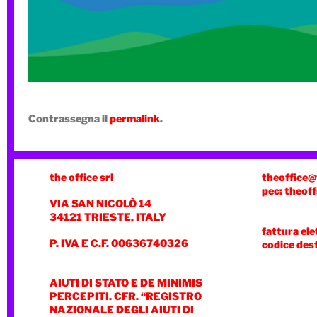
Contrassegna il
permalink
.
the office srl
theoffice@
pec: theoff
VIA SAN NICOLÒ 14
34121 TRIESTE, ITALY
fattura ele
P. IVA E C.F. 00636740326
codice des
AIUTI DI STATO E DE MINIMIS
PERCEPITI. CFR. “REGISTRO
NAZIONALE DEGLI AIUTI DI