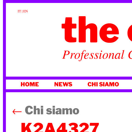
the 
IT
|
EN
Professional 
VAI
HOME
NEWS
CHI SIAMO
AL
CONTENUTO
←
Chi siamo
_K2A4327